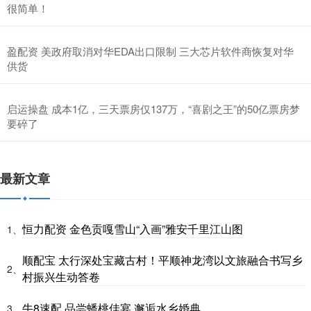
很简单！
盈配资 美政府取消对华EDA出口限制 三大芯片软件商恢复对华
供货
启运操盘 成本1亿，三天票房仅137万，“喜剧之王”的50亿票房梦
要碎了
最新文章
恒力配资 金色贡嘎雪山“入画”雅安千里江山图
1、
顺配宝 太行深处宝藏古村！平顺神龙湾以文旅融合书写乡
2、
村振兴生动答卷
牛8速配 品尝蟠桃佳宴 邂逅水乡婚典
3、