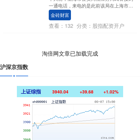
一通电话，来电的是此前该局在上海市公
安局刑侦总队指导下办理的一起“招转培”案
金砖财富
件中的受....
查看：
132
分类：
股指配资开户
淘倍网文章已加载完成
沪深京指数
上证综指
3940.04
+39.68
+1.02%