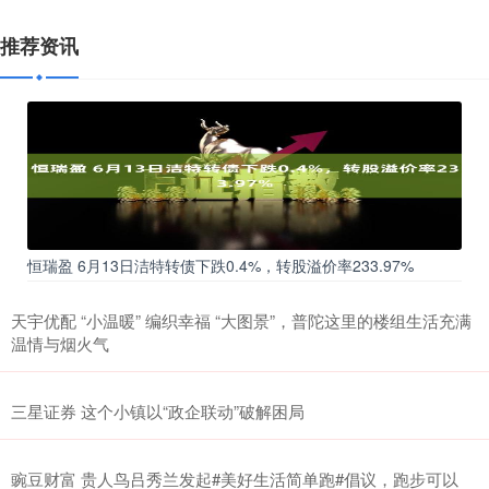
推荐资讯
恒瑞盈 6月13日洁特转债下跌0.4%，转股溢价率233.97%
天宇优配 “小温暖” 编织幸福 “大图景”，普陀这里的楼组生活充满
温情与烟火气
三星证券 这个小镇以“政企联动”破解困局
豌豆财富 贵人鸟吕秀兰发起#美好生活简单跑#倡议，跑步可以