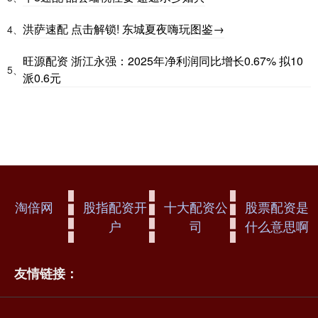
洪萨速配 点击解锁! 东城夏夜嗨玩图鉴→
4、
旺源配资 浙江永强：2025年净利润同比增长0.67% 拟10
5、
派0.6元
淘倍网
股指配资开
十大配资公
股票配资是
户
司
什么意思啊
友情链接：